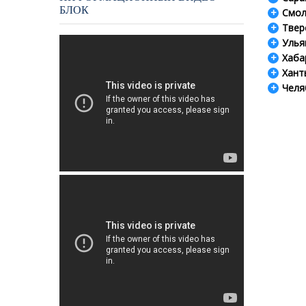
БЛОК
Смол
Твер
Улья
Хаба
Хант
Челя