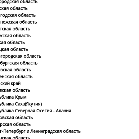
ородская область
ская область
годская область
нежская область
тская область
жская область
кая область
цкая область
городская область
бургская область
вская область
енская область
ский край
вская область
ублика Крым
ублика Саха(Якутия)
ублика Северная Осетия - Алания
овская область
рская область
т-Петербург и Ленинградская область
нская область