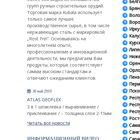
Белг
групп ручных строительных орудий.
Брян
Торговая марка Kubala использует
Воло
только самое лучшее
Воро
производственное сырьё, в том числе
Ирку
нержавеющую сталь с маркировкой
Калу
„Rost Frei”. Основываясь на
Курс
многолетнем опыте,
Липе
профессионализме и инновационной
Ниже
деятельности, мы предлагаем Вам
Орен
продукты, которые соответствуют
Орло
самым высоким стандартам и
Пенз
отвечают ожиданиям клиентов.
Перм
Пско
30 май 2019
Респ
ATLAS GEOFLEX
Респ
3 в 1 шпаклевка / выравнивание /
Респ
приклеивание / – толщина слоя 2-15мм
Рост
Читать все новости
Сама
Санк
ИНФОРМАЦИОННЫЙ ВИДЕО
Сара