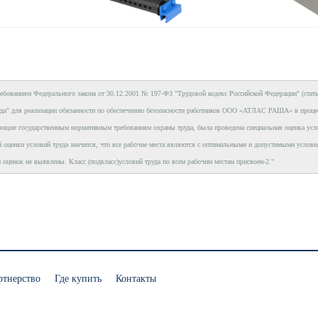
ребованиям
Федерального закона от 30.12.2001 № 197-ФЗ "Трудовой кодекс Российской Федерации"
(стат
да"
для реализации обязанности по обеспечению безопасности работников ООО «АТЛАС РАША» в процессе
ующие государственным нормативным требованиям охраны труда, была проведена специальная оценка у
й оценки условий труда значится, что все рабочие места являются с оптимальными и допустимыми услови
 оценок не выявлены. Класс (подкласс)условий труда по всем рабочим местам присвоен-2."
ртнерство
Где купить
Контакты