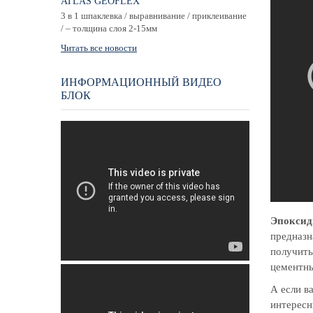
ATLAS GEOFLEX
3 в 1 шпаклевка / выравнивание / приклеивание
/ – толщина слоя 2-15мм
Читать все новости
ИНФОРМАЦИОННЫЙ ВИДЕО
БЛОК
Эпоксид
предназн
получить
цементны
А если в
интерес