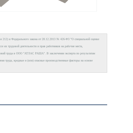
ья 212) и
Федерального закона от 28.12.2013 № 426-ФЗ "О специальной оценке
 их трудовой деятельности и прав работников на рабочие места,
словий труда в ООО "АТЛАС РАША". В заключении эксперта по результатам
ями труда, вредные и (или) опасные производственные факторы на основе