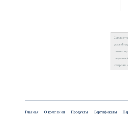
Согласно т
условий тру
соответств
специально
измерений и
Главная
О компании
Продукты
Сертификаты
Па